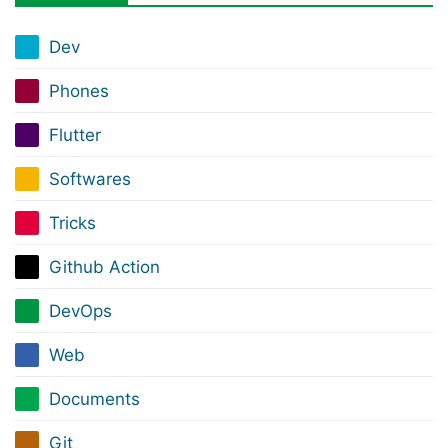
Dev
Phones
Flutter
Softwares
Tricks
Github Action
DevOps
Web
Documents
Git