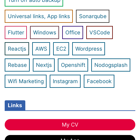
Turn off auto backup
Universal links, App links
Sonarqube
Flutter
Windows
Office
VSCode
Reactjs
AWS
EC2
Wordpress
Rebase
Nextjs
Openshift
Nodogsplash
Wifi Marketing
Instagram
Facebook
Links
My CV