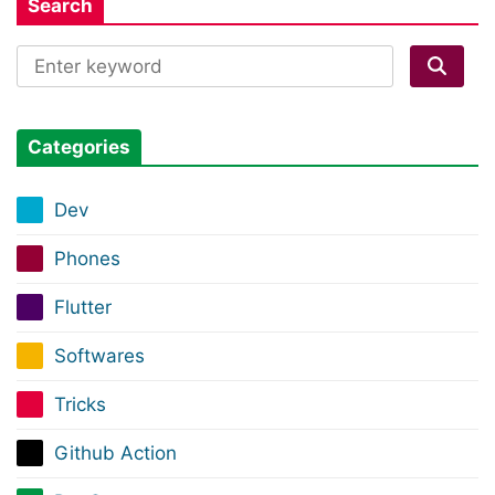
Search
Categories
Dev
Phones
Flutter
Softwares
Tricks
Github Action