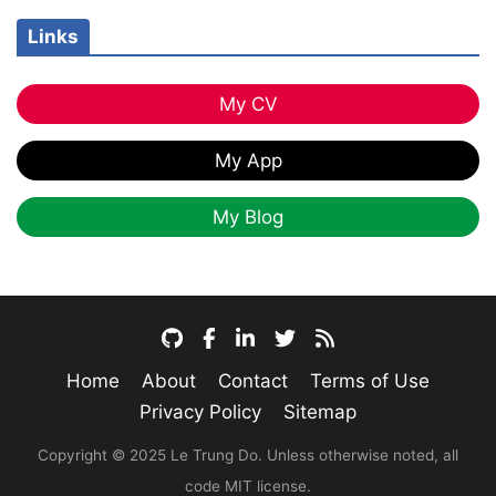
Links
My CV
My App
My Blog
Home
About
Contact
Terms of Use
Privacy Policy
Sitemap
Copyright © 2025 Le Trung Do. Unless otherwise noted, all
code MIT license.